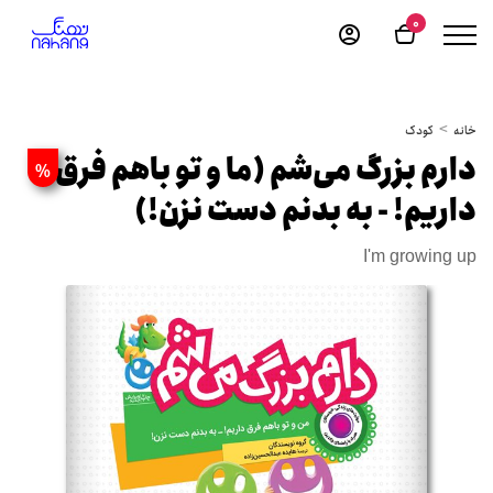
0
خانه
کودک
دارم بزرگ می‌شم (ما و تو باهم فرق
%
داریم! - به بدنم دست نزن!)
I'm growing up