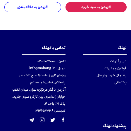
افزودن به سبد خرید
افزودن به علاقه‌مندی
نهنگ
تماس با نهنگ
دربارهٔ نهنگ
تلفن:
۹۱۰۳۵۰۰۰-۰۲۱
قوانین و مقررات
ایمیل:
info@nahang.ir
راهنمای خرید و ارسال
روزهای کاری از ساعت ۹ صبح تا ۵ عصر
پشتیبانی
پاسخگوی تماس شما هستیم.
آدرس دفتر مرکزی
:
تهران، میدان انقلاب
خیابان ژاندارمری، بین کارگر و منیری جاوید،
پلاک 121، واحد ۴.
کدپستی: 131465433۶
پیشنهاد نهنگ