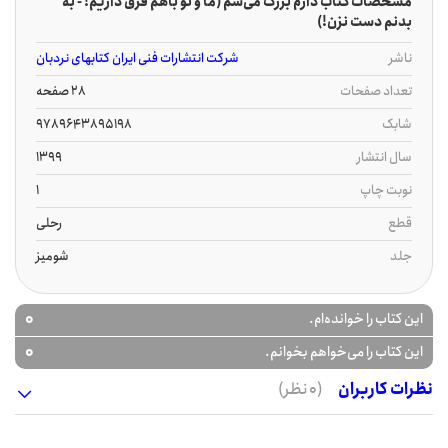
مشخصات کتاب دارم بزرگ می‌شم (ما و تو باهم فرق داریم! - به
بدنم دست نزن!)
ناشر
شرکت انتشارات فنی ایران کتابهای نردبان
تعداد صفحات
28 صفحه
شابک
9789643895198
سال انتشار
1399
نوبت چاپ
1
قطع
رحلی
جلد
شومیز
0
این کتاب را خوانده‌ام.
0
این کتاب را می‌خواهم بخوانم.
نظرات کاربران
(0 نظر)