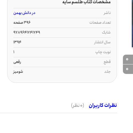
مشخصات کتاب طلسم سایه
ناشر
در دانش بهمن
تعداد صفحات
396 صفحه
شابک
9789641741749
سال انتشار
1394
نوبت چاپ
1
0
قطع
رقعی
0
جلد
شومیز
نظرات کاربران
(0 نظر)