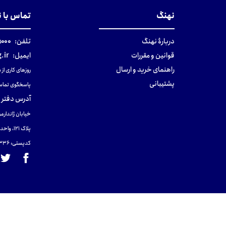
نهنگ
تماس با 
دربارهٔ نهنگ
تلفن:
۰-۰۲۱
قوانین و مقررات
ایمیل:
.ir
راهنمای خرید و ارسال
روزهای کاری از ساعت ۹ صب
پشتیبانی
پاسخگوی تماس
آدرس دفتر 
خیابان ژاندارمر
پلاک 121، واحد ۴.
کدپستی: 131465433۶