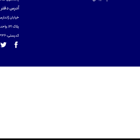
آدرس دفتر 
خیابان ژاندارمر
پلاک 121، واحد ۴.
کدپستی: 131465433۶