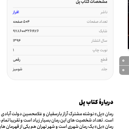
مشخصات کتاب پل
ناشر
افراز
تعداد صفحات
504 صفحه
شابک
9786003261976
سال انتشار
1394
نوبت چاپ
1
قطع
رقعی
0
جلد
شومیز
0
دربارۀ کتاب پل
رمان «پل» نوشته مشترک آراز بارسقیان و غلامحسین دولت آبادی ا
است. تعداد شخصیت های این رمان بسیار زیاد است و تقریبا تمام م
رمان «پل» یک رمان شهری است و شهر تهران هم یکی از قهرمان ه