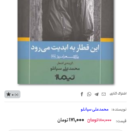
اشتراک‌ گذاری
0
(0)
نويسنده:
محمدعلی سپانلو
تومان
171,000
تومان
180,000
قیمت: