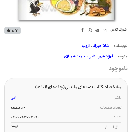
اشتراک‌ گذاری
0
(0)
نويسنده:
شاگا هیراتا
ازوپ
مترجم:
فرزاد شهرستانی
حمید شهبازی
ناموجود
مشخصات کتاب قصه‌های ماندنی (جلدهای 11 تا ۱5)
ناشر
افق
تعداد صفحات
80 صفحه
شابک
9789643693640
سال انتشار
1396