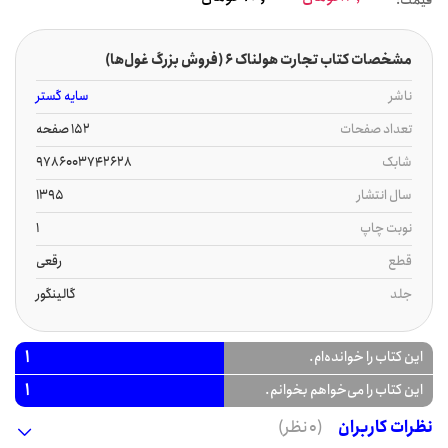
مشخصات کتاب تجارت هولناک 6 (فروش بزرگ غول‌ها)
ناشر
سایه گستر
تعداد صفحات
152 صفحه
شابک
9786003742628
سال انتشار
1395
نوبت چاپ
1
قطع
رقعی
جلد
گالینگور
1
این کتاب را خوانده‌ام.
1
این کتاب را می‌خواهم بخوانم.
نظرات کاربران
(0 نظر)