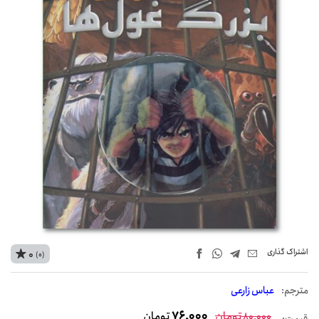
اشتراک‌ گذاری
0
(0)
مترجم:
عباس زارعی
تومان
76,000
تومان
80,000
قیمت: