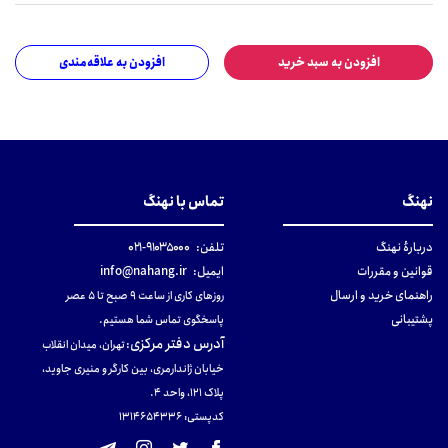
افزودن به سبد خرید
افزودن به علاقه‌مندی
نهنگ
تماس با نهنگ
دربارهٔ نهنگ
تلفن:
۹۱۰۳۵۰۰۰-۰۲۱
قوانین و مقررات
ایمیل:
info@nahang.ir
راهنمای خرید و ارسال
روزهای کاری از ساعت ۹ صبح تا ۵ عصر
پشتیبانی
پاسخگوی تماس شما هستیم.
آدرس دفتر مرکزی
:
تهران، میدان انقلاب
خیابان ژاندارمری، بین کارگر و منیری جاوید،
پلاک 121، واحد ۴.
کدپستی: 131465433۶