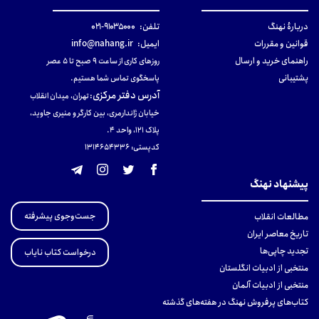
دربارهٔ نهنگ
تلفن:
۹۱۰۳۵۰۰۰-۰۲۱
قوانین و مقررات
ایمیل:
info@nahang.ir
راهنمای خرید و ارسال
روزهای کاری از ساعت ۹ صبح تا ۵ عصر
پشتیبانی
پاسخگوی تماس شما هستیم.
آدرس دفتر مرکزی
:
تهران، میدان انقلاب
خیابان ژاندارمری، بین کارگر و منیری جاوید،
پلاک 121، واحد ۴.
کدپستی: 131465433۶
پیشنهاد نهنگ
جست‌وجوی پیشرفته
مطالعات انقلاب
تاریخ معاصر ایران
تجدید چاپی‌ها
درخواست کتاب نایاب
منتخبی از ادبیات انگلستان
منتخبی از ادبیات آلمان
کتاب‌های پرفروش نهنگ در هفته‌های گذشته