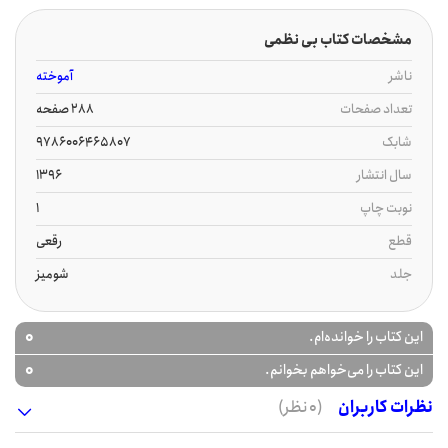
مشخصات کتاب بی نظمی
ناشر
آموخته
تعداد صفحات
288 صفحه
شابک
9786006465807
سال انتشار
1396
نوبت چاپ
1
قطع
رقعی
جلد
شومیز
0
این کتاب را خوانده‌ام.
0
این کتاب را می‌خواهم بخوانم.
نظرات کاربران
(0 نظر)