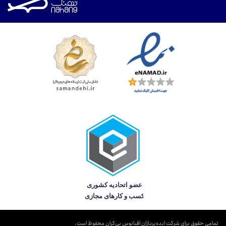
تمامی حقوق برای شرکت ایده‌پردازان اقیانوس بی‌کران محفوظ است.