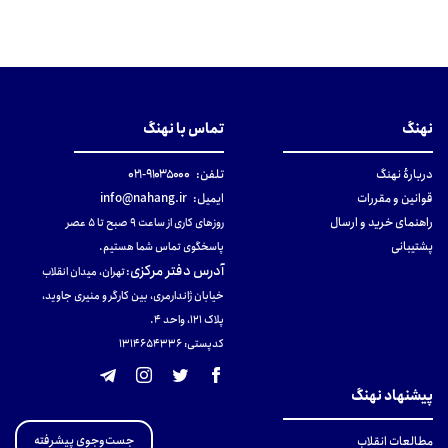
نهنگ
تماس با نهنگ
دربارهٔ نهنگ
تلفن:
۹۱۰۳۵۰۰۰-۰۲۱
قوانین و مقررات
ایمیل:
info@nahang.ir
راهنمای خرید و ارسال
روزهای کاری از ساعت ۹ صبح تا ۵ عصر
پشتیبانی
پاسخگوی تماس شما هستیم.
آدرس دفتر مرکزی
:
تهران، میدان انقلاب
خیابان ژاندارمری، بین کارگر و منیری جاوید،
پلاک 121، واحد ۴.
کدپستی: 131465433۶
پیشنهاد نهنگ
جست‌وجوی پیشرفته
مطالعات انقلاب