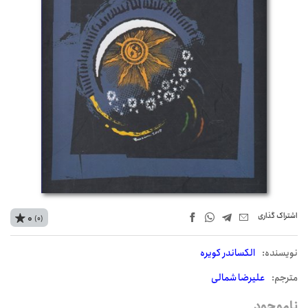
اشتراک‌ گذاری
0
(0)
نويسنده:
الکساندر کویره
مترجم:
علیرضا شمالی
ناموجود