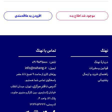
موجود شد اطلاع بده
افزودن به علاقه‌مندی
نهنگ
تماس با نهنگ
دربارهٔ نهنگ
تلفن:
۹۱۰۳۵۰۰۰-۰۲۱
قوانین و مقررات
ایمیل:
info@nahang.ir
راهنمای خرید و ارسال
روزهای کاری از ساعت ۹ صبح تا ۵ عصر
پشتیبانی
پاسخگوی تماس شما هستیم.
آدرس دفتر مرکزی
:
تهران، میدان انقلاب
خیابان ژاندارمری، بین کارگر و منیری جاوید،
پلاک 121، واحد ۴.
کدپستی: 131465433۶