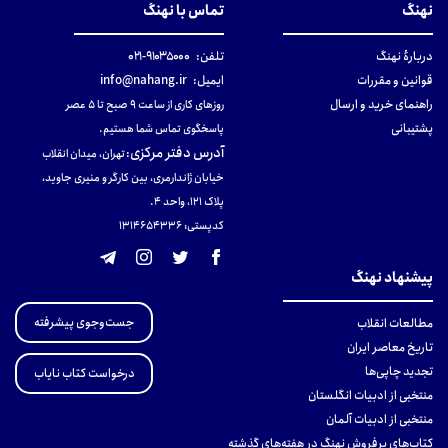
نهنگ
تماس با نهنگ
دربارهٔ نهنگ
تلفن:
۹۱۰۳۵۰۰۰-۰۲۱
قوانین و مقررات
ایمیل:
info@nahang.ir
راهنمای خرید و ارسال
روزهای کاری از ساعت ۹ صبح تا ۵ عصر
پشتیبانی
پاسخگوی تماس شما هستیم.
آدرس دفتر مرکزی
:
تهران، میدان انقلاب
خیابان ژاندارمری، بین کارگر و منیری جاوید،
پلاک 121، واحد ۴.
کدپستی: 131465433۶
پیشنهاد نهنگ
جست‌وجوی پیشرفته
مطالعات انقلاب
تاریخ معاصر ایران
تجدید چاپی‌ها
درخواست کتاب نایاب
منتخبی از ادبیات انگلستان
منتخبی از ادبیات آلمان
کتاب‌های پرفروش نهنگ در هفته‌های گذشته