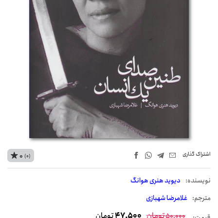
اشتراک‌ گذاری
0
(0)
نويسنده:
دیوید هنری هوانگ
مترجم:
غلامرضا شهبازی
تومان
47,500
تومان
50,000
قیمت: