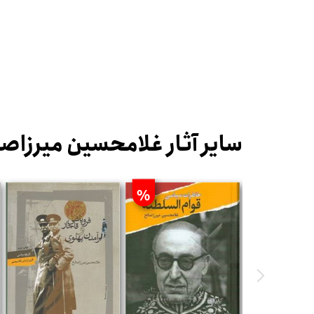
سایر آثار غلامحسین میرزاص
%