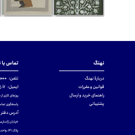
تومان
تومان
نهنگ
تماس با 
دربارهٔ نهنگ
تلفن:
۰-۰۲۱
قوانین و مقررات
ایمیل:
.ir
راهنمای خرید و ارسال
روزهای کاری از ساعت ۹ صب
پشتیبانی
پاسخگوی تماس
آدرس دفتر 
خیابان ژاندارمر
پلاک 121، واحد ۴.