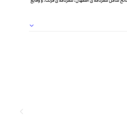
الح شامل سفرنامه ی اصفهان، سفرنامه ی فرنگ، و وقایع