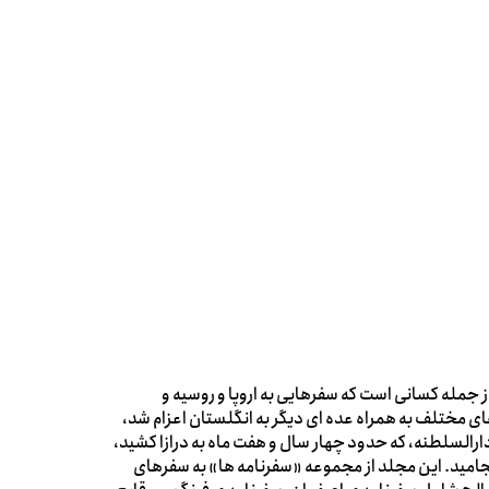
رة قاجار می زیسته، از جمله کسانی است که سفرهایی به اروپا و روسیه و
ی مختلف به همراه عده ای دیگر به انگلستان اعزام شد،
دارالسلطنه، که حدود چهار سال و هفت ماه به درازا کشید،
 شوال 1230 تا سال 1235 ه . ق به طول انجامید. این مجلد از مجموعه «سفرنامه ها» به سفرهای