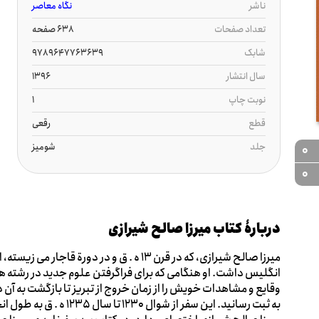
ناشر
نگاه معاصر
تعداد صفحات
638 صفحه
شابک
9789647763639
سال انتشار
1396
نوبت چاپ
1
قطع
رقعی
جلد
شومیز
0
0
دربارۀ کتاب میرزا صالح شیرازی
میرزا صالح شیرازی، که در قرن 13 ه . ق و در دو
انگلیس داشت. او هنگامی که برای فراگرفتن علوم جدید در رشته ها
وقایع و مشاهدات خویش را از زمان خروج از تبریز تا بازگشت به آن 
به ثبت رسانید. این سفر از