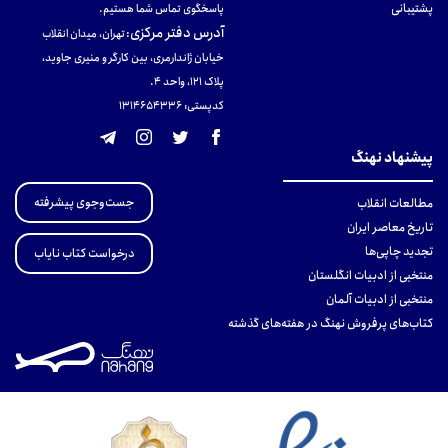
پشتیبانی
پاسخگوی تماس شما هستیم.
آدرس دفتر مرکزی
:
تهران، میدان انقلاب
خیابان ژاندارمری، بین کارگر و منیری جاوید،
پلاک 121، واحد ۴.
کدپستی: 131465433۶
پیشنهاد نهنگ
جست‌وجوی پیشرفته
مطالعات انقلاب
تاریخ معاصر ایران
تجدید چاپی‌ها
درخواست کتاب نایاب
منتخبی از ادبیات انگلستان
منتخبی از ادبیات آلمان
کتاب‌های پرفروش نهنگ در هفته‌های گذشته