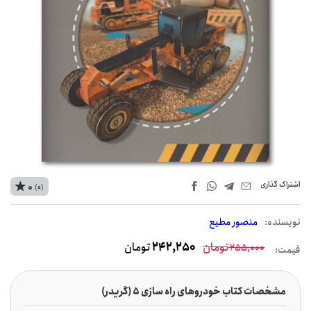
اشتراک‌ گذاری
0
(0)
نويسنده:
منصور مطیع
تومان
242,250
تومان
255,000
قیمت:
مشخصات کتاب خودروهای راه سازی 5 (گریدر)