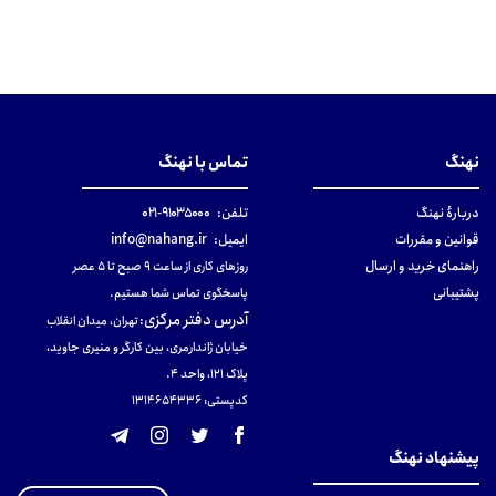
نهنگ
تماس با نهنگ
دربارهٔ نهنگ
تلفن:
۹۱۰۳۵۰۰۰-۰۲۱
قوانین و مقررات
ایمیل:
info@nahang.ir
راهنمای خرید و ارسال
روزهای کاری از ساعت ۹ صبح تا ۵ عصر
پشتیبانی
پاسخگوی تماس شما هستیم.
آدرس دفتر مرکزی
:
تهران، میدان انقلاب
خیابان ژاندارمری، بین کارگر و منیری جاوید،
پلاک 121، واحد ۴.
کدپستی: 131465433۶
پیشنهاد نهنگ