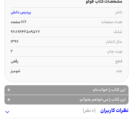
مشخصات کتاب ‏‫ فوکو
ناشر
پردیس دانش
تعداد صفحات
176 صفحه
شابک
9789642509577
سال انتشار
1397
نوبت چاپ
2
قطع
رقعی
جلد
شومیز
0
این کتاب را خوانده‌ام.
0
این کتاب را می‌خواهم بخوانم.
نظرات کاربران
(0 نظر)