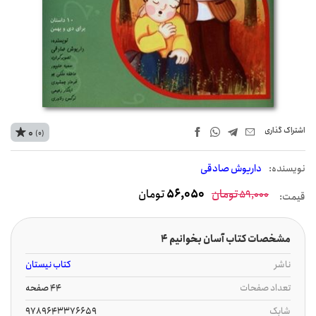
اشتراک‌ گذاری
0
(0)
نويسنده:
داریوش صادقی
تومان
56,050
تومان
59,000
قیمت:
مشخصات کتاب آسان بخوانیم 4
ناشر
کتاب نیستان
تعداد صفحات
44 صفحه
شابک
9789643376659