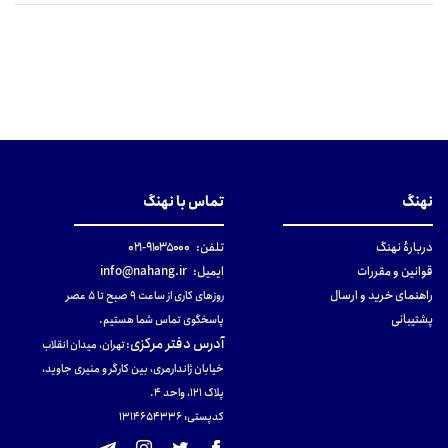
نهنگ
تماس با نهنگ
دربارهٔ نهنگ
تلفن:
۹۱۰۳۵۰۰۰-۰۲۱
قوانین و مقررات
ایمیل:
info@nahang.ir
راهنمای خرید و ارسال
روزهای کاری از ساعت ۹ صبح تا ۵ عصر
پشتیبانی
پاسخگوی تماس شما هستیم.
آدرس دفتر مرکزی
:
تهران، میدان انقلاب
خیابان ژاندارمری، بین کارگر و منیری جاوید،
پلاک 121، واحد ۴.
کدپستی: 131465433۶