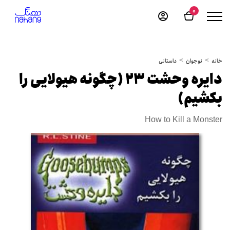
0
خانه
نوجوان
داستانی
دایره وحشت 23 (چگونه هیولایی را
بکشیم)
How to Kill a Monster