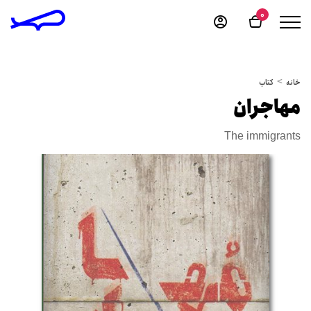
0
خانه
کتاب
مهاجران
The immigrants