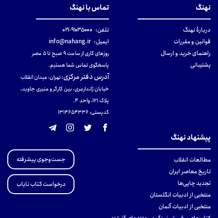
نهنگ
تماس با نهنگ
دربارهٔ نهنگ
تلفن:
۹۱۰۳۵۰۰۰-۰۲۱
قوانین و مقررات
ایمیل:
info@nahang.ir
راهنمای خرید و ارسال
روزهای کاری از ساعت ۹ صبح تا ۵ عصر
پشتیبانی
پاسخگوی تماس شما هستیم.
آدرس دفتر مرکزی
:
تهران، میدان انقلاب
خیابان ژاندارمری، بین کارگر و منیری جاوید،
پلاک 121، واحد ۴.
کدپستی: 131465433۶
پیشنهاد نهنگ
جست‌وجوی پیشرفته
مطالعات انقلاب
تاریخ معاصر ایران
تجدید چاپی‌ها
درخواست کتاب نایاب
منتخبی از ادبیات انگلستان
منتخبی از ادبیات آلمان