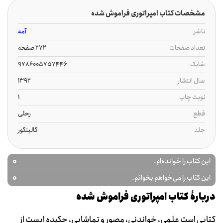
مشخصات کتاب امپراتوری فراموش شده
ناشر
آمه
تعداد صفحات
272 صفحه
شابک
9786005757446
سال انتشار
1392
نوبت چاپ
1
قطع
رحلی
جلد
گالینگور
0
این کتاب را خوانده‌ام.
0
این کتاب را می‌خواهم بخوانم.
دربارۀ کتاب امپراتوری فراموش شده
کتابی است علمی، خواندنی، مصور و تماشایی، چکیده ایست از