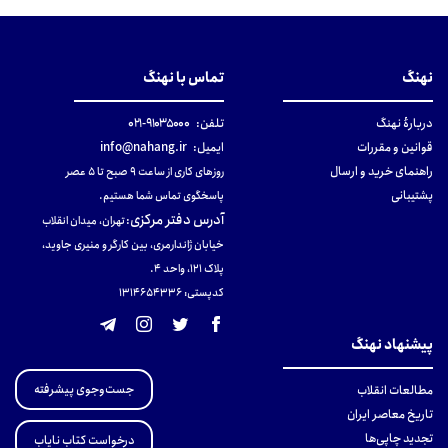
نهنگ
تماس با نهنگ
دربارهٔ نهنگ
تلفن:
۹۱۰۳۵۰۰۰-۰۲۱
قوانین و مقررات
ایمیل:
info@nahang.ir
راهنمای خرید و ارسال
روزهای کاری از ساعت ۹ صبح تا ۵ عصر
پشتیبانی
پاسخگوی تماس شما هستیم.
آدرس دفتر مرکزی
:
تهران، میدان انقلاب
خیابان ژاندارمری، بین کارگر و منیری جاوید،
پلاک 121، واحد ۴.
کدپستی: 131465433۶
پیشنهاد نهنگ
جست‌وجوی پیشرفته
مطالعات انقلاب
تاریخ معاصر ایران
تجدید چاپی‌ها
درخواست کتاب نایاب