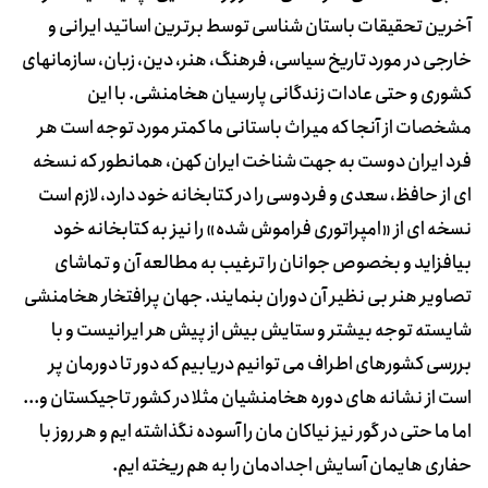
آخرین تحقیقات باستان شناسی توسط برترین اساتید ایرانی و
خارجی در مورد تاریخ سیاسی، فرهنگ، هنر، دین، زبان، سازمانهای
کشوری و حتی عادات زندگانی پارسیان هخامنشی. با این
مشخصات از آنجا که میراث باستانی ما کمتر مورد توجه است هر
فرد ایران دوست به جهت شناخت ایران کهن، همانطور که نسخه
ای از حافظ، سعدی و فردوسی را در کتابخانه خود دارد، لازم است
نسخه ای از «امپراتوری فراموش شده» را نیز به کتابخانه خود
بیافزاید و بخصوص جوانان را ترغیب به مطالعه آن و تماشای
تصاویر هنر بی نظیر آن دوران بنمایند. جهان پرافتخار هخامنشی
شایسته توجه بیشتر و ستایش بیش از پیش هر ایرانیست و با
بررسی کشورهای اطراف می توانیم دریابیم که دور تا دورمان پر
است از نشانه های دوره هخامنشیان مثلا در کشور تاجیکستان و...
اما ما حتی در گور نیز نیاکان مان را آسوده نگذاشته ایم و هر روز با
حفاری هایمان آسایش اجدادمان را به هم ریخته ایم.