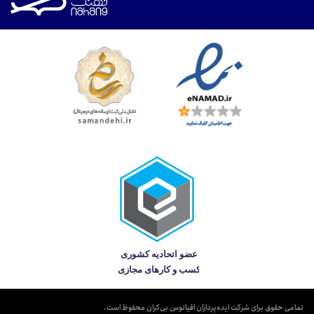
تمامی حقوق برای شرکت ایده‌پردازان اقیانوس بی‌کران محفوظ است.