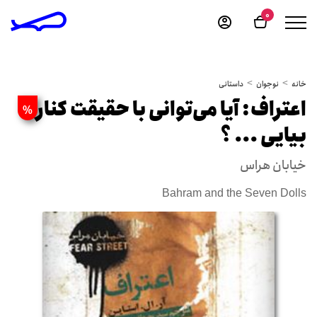
0
خانه
نوجوان
داستانی
اعتراف: آیا می‌توانی با حقیقت کنار
%
بیایی ... ؟
خیابان هراس
Bahram and the Seven Dolls