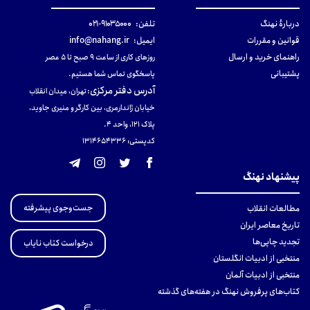
دربارهٔ نهنگ
تلفن:
۹۱۰۳۵۰۰۰-۰۲۱
قوانین و مقررات
ایمیل:
info@nahang.ir
راهنمای خرید و ارسال
روزهای کاری از ساعت ۹ صبح تا ۵ عصر
پشتیبانی
پاسخگوی تماس شما هستیم.
آدرس دفتر مرکزی
:
تهران، میدان انقلاب
خیابان ژاندارمری، بین کارگر و منیری جاوید،
پلاک 121، واحد ۴.
کدپستی: 131465433۶
پیشنهاد نهنگ
جست‌وجوی پیشرفته
مطالعات انقلاب
تاریخ معاصر ایران
تجدید چاپی‌ها
درخواست کتاب نایاب
منتخبی از ادبیات انگلستان
منتخبی از ادبیات آلمان
کتاب‌های پرفروش نهنگ در هفته‌های گذشته