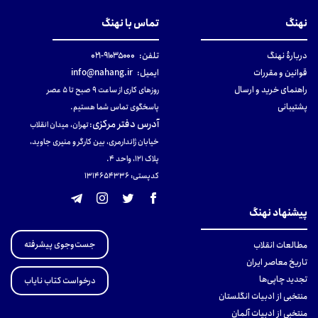
نهنگ
تماس با نهنگ
دربارهٔ نهنگ
تلفن:
۹۱۰۳۵۰۰۰-۰۲۱
قوانین و مقررات
ایمیل:
info@nahang.ir
راهنمای خرید و ارسال
روزهای کاری از ساعت ۹ صبح تا ۵ عصر
پشتیبانی
پاسخگوی تماس شما هستیم.
آدرس دفتر مرکزی
:
تهران، میدان انقلاب
خیابان ژاندارمری، بین کارگر و منیری جاوید،
پلاک 121، واحد ۴.
کدپستی: 131465433۶
پیشنهاد نهنگ
جست‌وجوی پیشرفته
مطالعات انقلاب
تاریخ معاصر ایران
تجدید چاپی‌ها
درخواست کتاب نایاب
منتخبی از ادبیات انگلستان
منتخبی از ادبیات آلمان