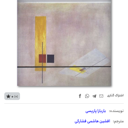
اشتراک‌ گذاری
0
(0)
نويسنده:
باربارا پاریسی
مترجم:
افشین هاشمی فشارکی