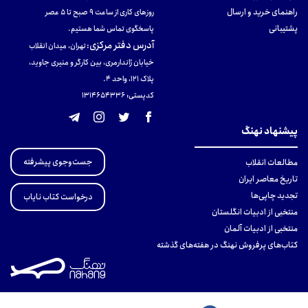
راهنمای خرید و ارسال
روزهای کاری از ساعت ۹ صبح تا ۵ عصر
پشتیبانی
پاسخگوی تماس شما هستیم.
آدرس دفتر مرکزی
:
تهران، میدان انقلاب
خیابان ژاندارمری، بین کارگر و منیری جاوید،
پلاک 121، واحد ۴.
کدپستی: 131465433۶
پیشنهاد نهنگ
جست‌وجوی پیشرفته
مطالعات انقلاب
تاریخ معاصر ایران
تجدید چاپی‌ها
درخواست کتاب نایاب
منتخبی از ادبیات انگلستان
منتخبی از ادبیات آلمان
کتاب‌های پرفروش نهنگ در هفته‌های گذشته