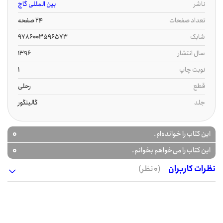
ناشر
بین المللی گاج
تعداد صفحات
24 صفحه
شابک
9786003596573
سال انتشار
1396
نوبت چاپ
1
قطع
رحلی
جلد
گالینگور
0
این کتاب را خوانده‌ام.
0
این کتاب را می‌خواهم بخوانم.
نظرات کاربران
(0 نظر)