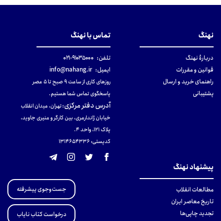
نهنگ
تماس با نهنگ
دربارهٔ نهنگ
تلفن:
۹۱۰۳۵۰۰۰-۰۲۱
قوانین و مقررات
ایمیل:
info@nahang.ir
راهنمای خرید و ارسال
روزهای کاری از ساعت ۹ صبح تا ۵ عصر
پشتیبانی
پاسخگوی تماس شما هستیم.
آدرس دفتر مرکزی
:
تهران، میدان انقلاب
خیابان ژاندارمری، بین کارگر و منیری جاوید،
پلاک 121، واحد ۴.
کدپستی: 131465433۶
پیشنهاد نهنگ
جست‌وجوی پیشرفته
مطالعات انقلاب
تاریخ معاصر ایران
تجدید چاپی‌ها
درخواست کتاب نایاب