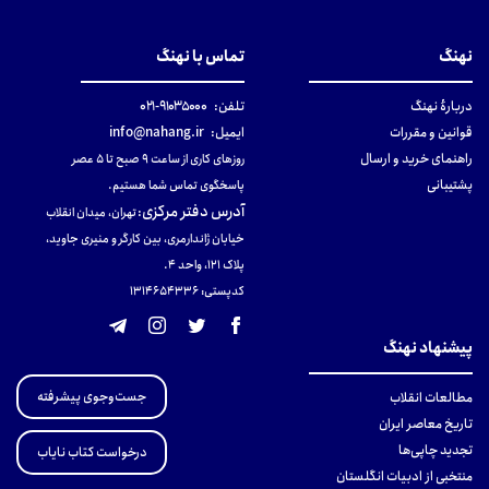
نهنگ
تماس با نهنگ
دربارهٔ نهنگ
تلفن:
۹۱۰۳۵۰۰۰-۰۲۱
قوانین و مقررات
ایمیل:
info@nahang.ir
راهنمای خرید و ارسال
روزهای کاری از ساعت ۹ صبح تا ۵ عصر
پشتیبانی
پاسخگوی تماس شما هستیم.
آدرس دفتر مرکزی
:
تهران، میدان انقلاب
خیابان ژاندارمری، بین کارگر و منیری جاوید،
پلاک 121، واحد ۴.
کدپستی: 131465433۶
پیشنهاد نهنگ
جست‌وجوی پیشرفته
مطالعات انقلاب
تاریخ معاصر ایران
تجدید چاپی‌ها
درخواست کتاب نایاب
منتخبی از ادبیات انگلستان