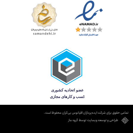
تمامی حقوق برای شرکت ایده‌پردازان اقیانوس بی‌کران محفوظ است.
طراحی و توسعه وبسایت توسط گروه ماز