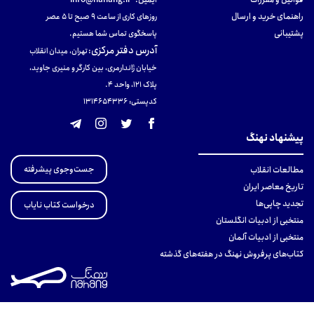
راهنمای خرید و ارسال
روزهای کاری از ساعت ۹ صبح تا ۵ عصر
پشتیبانی
پاسخگوی تماس شما هستیم.
آدرس دفتر مرکزی
:
تهران، میدان انقلاب
خیابان ژاندارمری، بین کارگر و منیری جاوید،
پلاک 121، واحد ۴.
کدپستی: 131465433۶
پیشنهاد نهنگ
جست‌وجوی پیشرفته
مطالعات انقلاب
تاریخ معاصر ایران
تجدید چاپی‌ها
درخواست کتاب نایاب
منتخبی از ادبیات انگلستان
منتخبی از ادبیات آلمان
کتاب‌های پرفروش نهنگ در هفته‌های گذشته