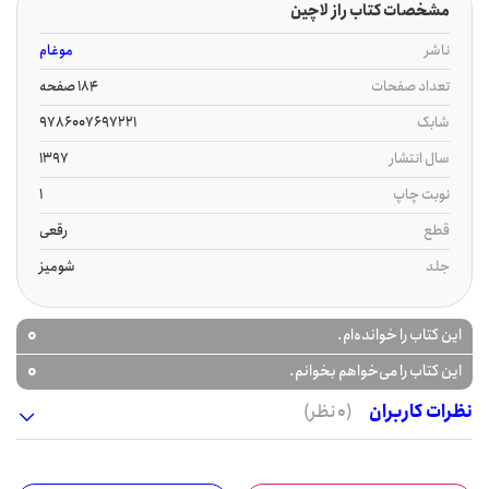
مشخصات کتاب راز لاچین
ناشر
موغام
تعداد صفحات
184 صفحه
شابک
9786007697221
سال انتشار
1397
نوبت چاپ
1
قطع
رقعی
جلد
شومیز
0
این کتاب را خوانده‌ام.
0
این کتاب را می‌خواهم بخوانم.
نظرات کاربران
(0 نظر)