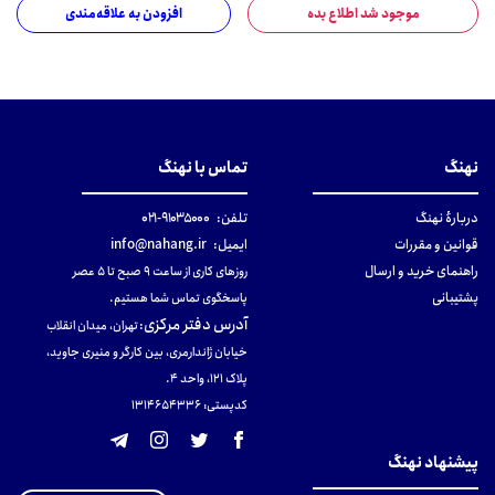
موجود شد اطلاع بده
افزودن به علاقه‌مندی
نهنگ
تماس با نهنگ
دربارهٔ نهنگ
تلفن:
۹۱۰۳۵۰۰۰-۰۲۱
قوانین و مقررات
ایمیل:
info@nahang.ir
راهنمای خرید و ارسال
روزهای کاری از ساعت ۹ صبح تا ۵ عصر
پشتیبانی
پاسخگوی تماس شما هستیم.
آدرس دفتر مرکزی
:
تهران، میدان انقلاب
خیابان ژاندارمری، بین کارگر و منیری جاوید،
پلاک 121، واحد ۴.
کدپستی: 131465433۶
پیشنهاد نهنگ