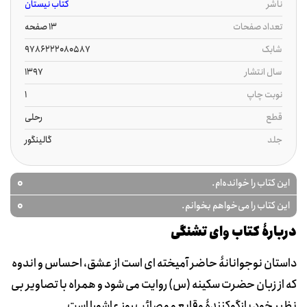
ناشر
کتاب نیستان
تعداد صفحات
13 صفحه
شابک
9786222080587
سال انتشار
1397
نوبت چاپ
1
قطع
رحلی
جلد
گالینگور
0
این کتاب را خوانده‌ام.
0
این کتاب را می‌خواهم بخوانم.
دربارۀ کتاب وای تشنگی
داستان نوجوانانۀ حاضر آمیخته ای است از عشق، احساس و اندوه
که از زبان حضرت سکینه (س) روایت می شود و همراه با تصاویر بی
نظیر خود بازگوکنندۀ وقایع و مصائب روز عاشورا است.