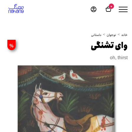
0
خانه
نوجوان
داستانی
وای تشنگی
%
oh, thirst