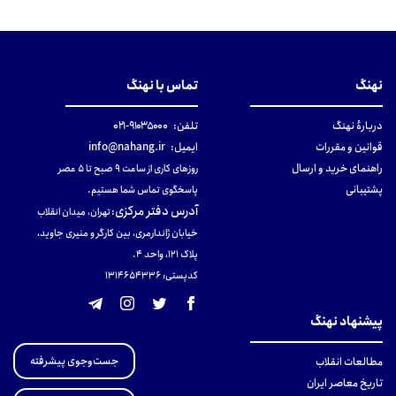
نهنگ
تماس با نهنگ
دربارهٔ نهنگ
تلفن:
۹۱۰۳۵۰۰۰-۰۲۱
قوانین و مقررات
ایمیل:
info@nahang.ir
راهنمای خرید و ارسال
روزهای کاری از ساعت ۹ صبح تا ۵ عصر
پشتیبانی
پاسخگوی تماس شما هستیم.
آدرس دفتر مرکزی
:
تهران، میدان انقلاب
خیابان ژاندارمری، بین کارگر و منیری جاوید،
پلاک 121، واحد ۴.
کدپستی: 131465433۶
پیشنهاد نهنگ
جست‌وجوی پیشرفته
مطالعات انقلاب
تاریخ معاصر ایران