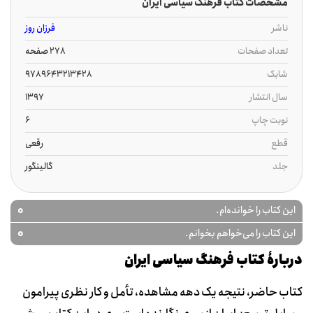
مشخصات کتاب فرهنگ سیاسی ایران
ناشر
فرزان روز
تعداد صفحات
278 صفحه
شابک
9789643213428
سال انتشار
1397
نوبت چاپ
6
قطع
رقعی
جلد
گالینگور
0
این کتاب را خوانده‌ام.
0
این کتاب را می‌خواهم بخوانم.
دربارۀ کتاب فرهنگ سیاسی ایران
کتاب حاضر، نتیجه یک دهه مشاهده، تأمل و کار نظری پیرامون