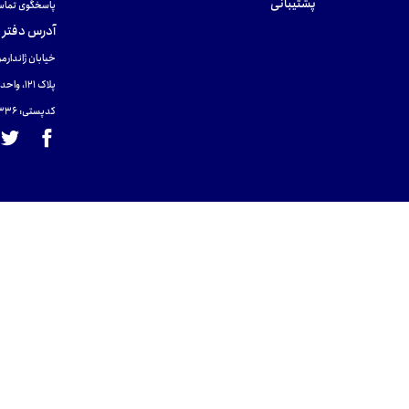
پشتیبانی
پاسخگوی تماس
آدرس دفتر 
خیابان ژاندارمر
پلاک 121، واحد ۴.
کدپستی: 131465433۶