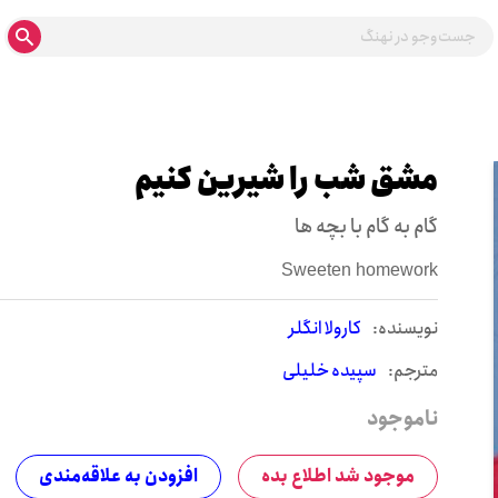
م‍ش‍ق ش‍ب را ش‍ی‍ری‍ن ک‍ن‍ی‍م
گام به گام با بچه ها
Sweeten homework
نويسنده:
کارولا انگلر
مترجم:
سپیده خلیلی
ناموجود
موجود شد اطلاع بده
افزودن به علاقه‌مندی