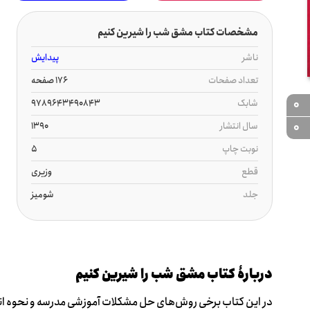
مشخصات کتاب م‍ش‍ق ش‍ب را ش‍ی‍ری‍ن ک‍ن‍ی‍م
ناشر
پیدایش
تعداد صفحات
176 صفحه
0
شابک
9789643490843
0
سال انتشار
1390
نوبت چاپ
5
قطع
وزیری
جلد
شومیز
دربارۀ کتاب م‍ش‍ق ش‍ب را ش‍ی‍ری‍ن ک‍ن‍ی‍م
در این کتاب برخی روش‌های حل مشکلات آموزشی مدرسه و نحوه ا