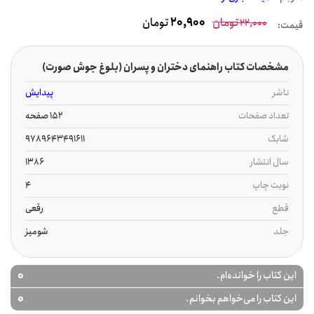
تومان
20,900
تومان
22,000
قیمت:
مشخصات کتاب راهنمای دختران و پسران (بلوغ جوش صورت)
ناشر
پیدایش
تعداد صفحات
152 صفحه
شابک
9789643491611
سال انتشار
1386
نوبت چاپ
4
قطع
رقعی
جلد
شومیز
0
این کتاب را خوانده‌ام.
0
این کتاب را می‌خواهم بخوانم.