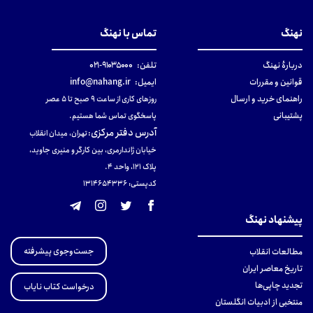
نهنگ
تماس با نهنگ
دربارهٔ نهنگ
تلفن:
۹۱۰۳۵۰۰۰-۰۲۱
قوانین و مقررات
ایمیل:
info@nahang.ir
راهنمای خرید و ارسال
روزهای کاری از ساعت ۹ صبح تا ۵ عصر
پشتیبانی
پاسخگوی تماس شما هستیم.
آدرس دفتر مرکزی
:
تهران، میدان انقلاب
خیابان ژاندارمری، بین کارگر و منیری جاوید،
پلاک 121، واحد ۴.
کدپستی: 131465433۶
پیشنهاد نهنگ
جست‌وجوی پیشرفته
مطالعات انقلاب
تاریخ معاصر ایران
تجدید چاپی‌ها
درخواست کتاب نایاب
منتخبی از ادبیات انگلستان