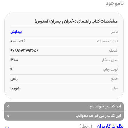
ناموجود
مشخصات کتاب راهنمای دختران و پسران (استرس)
ناشر
پیدایش
تعداد صفحات
176 صفحه
شابک
9789643492656
سال انتشار
1388
نوبت چاپ
4
قطع
رقعی
جلد
شومیز
0
این کتاب را خوانده‌ام.
0
این کتاب را می‌خواهم بخوانم.
نظرات کاربران
(0 نظر)