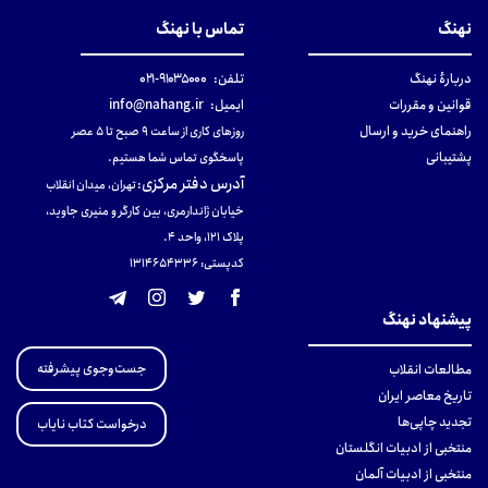
نهنگ
تماس با نهنگ
دربارهٔ نهنگ
تلفن:
۹۱۰۳۵۰۰۰-۰۲۱
قوانین و مقررات
ایمیل:
info@nahang.ir
راهنمای خرید و ارسال
روزهای کاری از ساعت ۹ صبح تا ۵ عصر
پشتیبانی
پاسخگوی تماس شما هستیم.
آدرس دفتر مرکزی
:
تهران، میدان انقلاب
خیابان ژاندارمری، بین کارگر و منیری جاوید،
پلاک 121، واحد ۴.
کدپستی: 131465433۶
پیشنهاد نهنگ
جست‌وجوی پیشرفته
مطالعات انقلاب
تاریخ معاصر ایران
تجدید چاپی‌ها
درخواست کتاب نایاب
منتخبی از ادبیات انگلستان
منتخبی از ادبیات آلمان