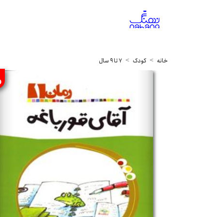
خانه
کودک
7 تا 9 سال
%