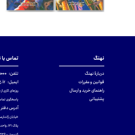
تومان
تومان
نهنگ
تماس با 
دربارهٔ نهنگ
تلفن:
۰-۰۲۱
قوانین و مقررات
ایمیل:
.ir
راهنمای خرید و ارسال
روزهای کاری از ساعت ۹ صب
پشتیبانی
پاسخگوی تماس
آدرس دفتر 
خیابان ژاندارمر
پلاک 121، واحد ۴.
کدپستی: 131465433۶