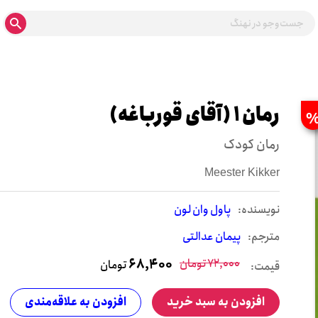
رمان 1 (آقای قورباغه)
رمان کودک
Meester Kikker
نويسنده:
پاول وان لون
مترجم:
پیمان عدالتی
72,000
تومان
68,400
تومان
قیمت:
افزودن به سبد خرید
افزودن به علاقه‌مندی