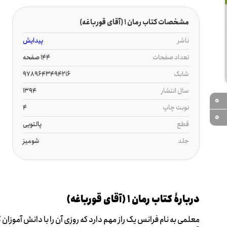
مشخصات کتاب رمان 1 (آقای قورباغه)
ناشر
پیدایش
تعداد صفحات
144 صفحه
شابک
9789643494216
سال انتشار
1394
0
نوبت چاپ
4
0
قطع
پالتویی
جلد
شومیز
دربارۀ کتاب رمان 1 (آقای قورباغه)
معلمی به نام فرانس یک راز مهم دارد که روزی آن را با دانش آموزان