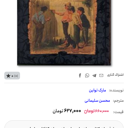
اشتراک‌ گذاری
0
(0)
نويسنده:
مارک تواین
مترجم:
محسن سلیمانی
تومان
627,000
تومان
660,000
قیمت: