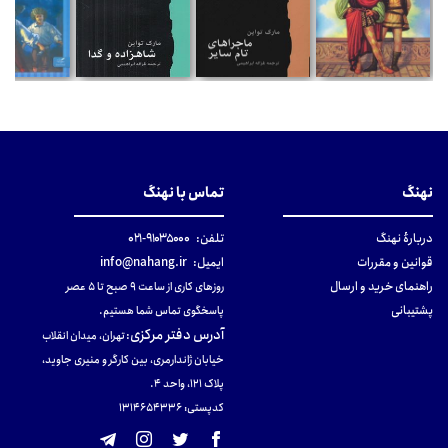
نهنگ
تماس با نهنگ
دربارهٔ نهنگ
تلفن:
۹۱۰۳۵۰۰۰-۰۲۱
قوانین و مقررات
ایمیل:
info@nahang.ir
راهنمای خرید و ارسال
روزهای کاری از ساعت ۹ صبح تا ۵ عصر
پشتیبانی
پاسخگوی تماس شما هستیم.
آدرس دفتر مرکزی
:
تهران، میدان انقلاب
خیابان ژاندارمری، بین کارگر و منیری جاوید،
پلاک 121، واحد ۴.
کدپستی: 131465433۶