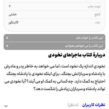
نوبت چاپ
7
قطع
خشتی
جلد
گالینگور
0
این کتاب را خوانده‌ام.
0
این کتاب را می‌خواهم بخوانم.
دربارۀ کتاب ماجراهای نخودی
نخودی اندازه یک نخود است، اما می خواهد به خاطر پدر و مادرش
با پادشاه و سربازانش بجنگد. برای اینکه نخودی با پادشاه بجنگد
احتیاج به کمک دارد. چه کسانی به کمک او می آیند؟ آیا نخودی می
تواند پادشاه و سربازان زیادش را شکست دهد؟
نظرات کاربران
(0 نظر)