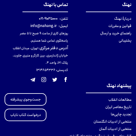
نهنگ
تماس با نهنگ
دربارهٔ نهنگ
تلفن:
۹۱۰۳۵۰۰۰-۰۲۱
قوانین و مقررات
ایمیل:
info@nahang.ir
راهنمای خرید و ارسال
روزهای کاری از ساعت ۹ صبح تا ۵ عصر
پشتیبانی
پاسخگوی تماس شما هستیم.
آدرس دفتر مرکزی
:
تهران، میدان انقلاب
خیابان ژاندارمری، بین کارگر و منیری جاوید،
پلاک 121، واحد ۴.
کدپستی: 131465433۶
پیشنهاد نهنگ
جست‌وجوی پیشرفته
مطالعات انقلاب
تاریخ معاصر ایران
تجدید چاپی‌ها
درخواست کتاب نایاب
منتخبی از ادبیات انگلستان
منتخبی از ادبیات آلمان