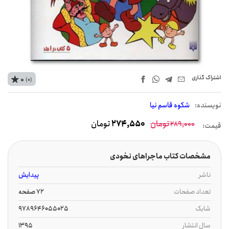
اشتراک‌ گذاری
0
(0)
نويسنده:
شکوه قاسم نیا
تومان
274,550
تومان
289,000
قیمت:
مشخصات کتاب ماجراهای نخودی
ناشر
پیدایش
تعداد صفحات
72 صفحه
شابک
9789646055025
سال انتشار
1395