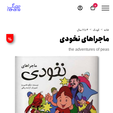
0
خانه
کودک
4 تا 7 سال
ماجراهای نخودی
%
the adventures of peas