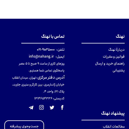
نهنگ
تماس با نهنگ
دربارهٔ نهنگ
تلفن:
۹۱۰۳۵۰۰۰-۰۲۱
قوانین و مقررات
ایمیل:
info@nahang.ir
راهنمای خرید و ارسال
روزهای کاری از ساعت ۹ صبح تا ۵ عصر
پشتیبانی
پاسخگوی تماس شما هستیم.
آدرس دفتر مرکزی
:
تهران، میدان انقلاب
خیابان ژاندارمری، بین کارگر و منیری جاوید،
پلاک 121، واحد ۴.
کدپستی: 131465433۶
پیشنهاد نهنگ
جست‌وجوی پیشرفته
مطالعات انقلاب