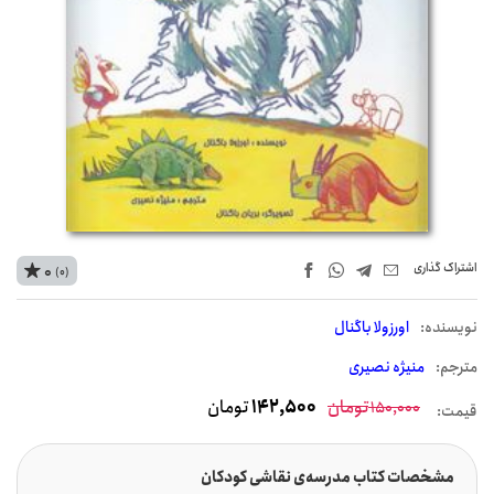
اشتراک‌ گذاری
0
(0)
نويسنده:
اورزولا باگنال
مترجم:
منیژه نصیری
تومان
142,500
تومان
150,000
قیمت:
مشخصات کتاب مدرسه‌ی نقاشی کودکان