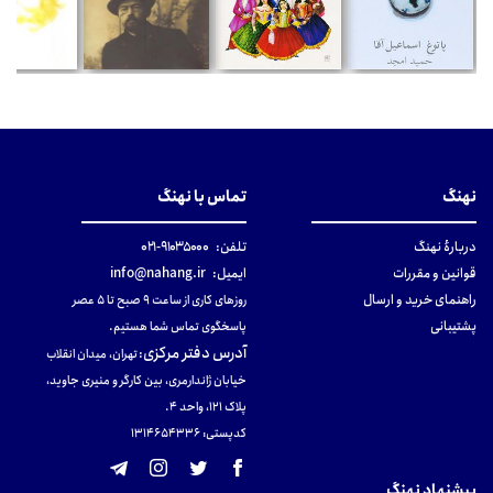
نهنگ
تماس با نهنگ
دربارهٔ نهنگ
تلفن:
۹۱۰۳۵۰۰۰-۰۲۱
قوانین و مقررات
ایمیل:
info@nahang.ir
راهنمای خرید و ارسال
روزهای کاری از ساعت ۹ صبح تا ۵ عصر
پشتیبانی
پاسخگوی تماس شما هستیم.
آدرس دفتر مرکزی
:
تهران، میدان انقلاب
خیابان ژاندارمری، بین کارگر و منیری جاوید،
پلاک 121، واحد ۴.
کدپستی: 131465433۶
پیشنهاد نهنگ