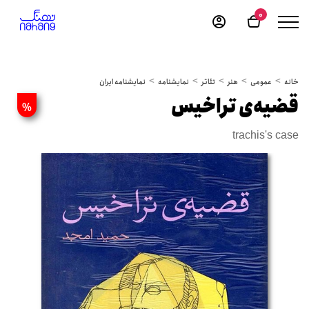
0
خانه
عمومی
هنر
تئاتر
نمایشنامه
نمایشنامه ایران
قضیه‌ی تراخیس
%
trachis's case