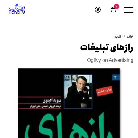
0
خانه
کتاب
رازهای تبلیغات
Ogilvy on Advertising