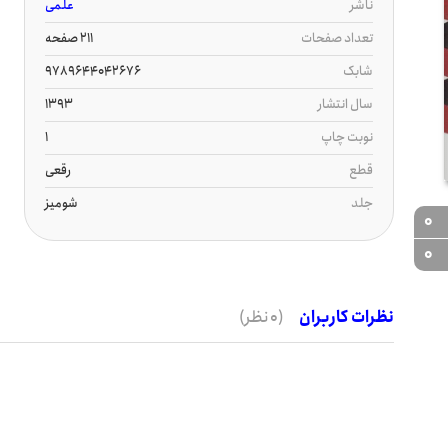
ناشر
علمی
تعداد صفحات
211 صفحه
شابک
9789644042676
سال انتشار
1393
نوبت چاپ
1
قطع
رقعی
جلد
شومیز
0
0
نظرات کاربران
(0 نظر)