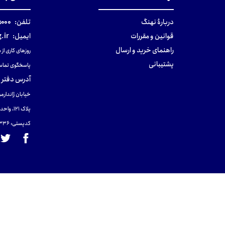
دربارهٔ نهنگ
تلفن:
۰-۰۲۱
قوانین و مقررات
ایمیل:
.ir
راهنمای خرید و ارسال
روزهای کاری از ساعت ۹ صب
پشتیبانی
پاسخگوی تماس
آدرس دفتر 
خیابان ژاندارمر
پلاک 121، واحد ۴.
کدپستی: 131465433۶