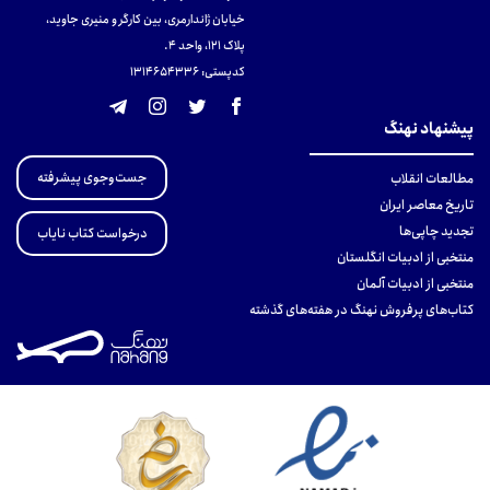
خیابان ژاندارمری، بین کارگر و منیری جاوید،
پلاک 121، واحد ۴.
کدپستی: 131465433۶
پیشنهاد نهنگ
جست‌وجوی پیشرفته
مطالعات انقلاب
تاریخ معاصر ایران
تجدید چاپی‌ها
درخواست کتاب نایاب
منتخبی از ادبیات انگلستان
منتخبی از ادبیات آلمان
کتاب‌های پرفروش نهنگ در هفته‌های گذشته