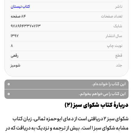
ناشر
کتاب نیستان
تعداد صفحات
84 صفحه
شابک
9789643370763
سال انتشار
1397
نوبت چاپ
8
قطع
رقعی
جلد
شومیز
0
این کتاب را خوانده‌ام.
0
این کتاب را می‌خواهم بخوانم.
دربارۀ کتاب شکوای سبز (۲)
شکوای سبز ۲ دریافتی است از دعای ابوحمزه ثمالی. زبان کتاب
مشابه شکوای سبز ۱ است. بیش از ترجمه و نزدیک به دریافت که در