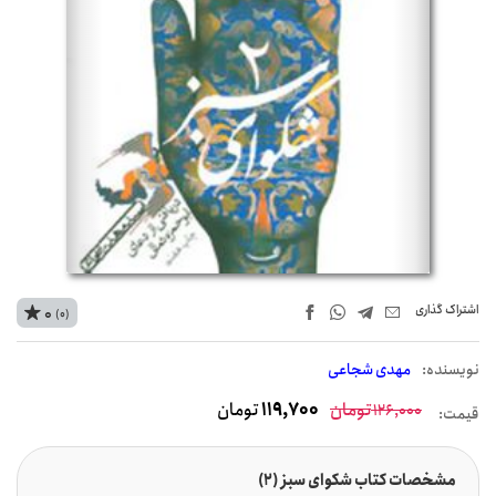
اشتراک‌ گذاری
0
(0)
نويسنده:
مهدی شجاعی
تومان
119,700
تومان
126,000
قیمت:
مشخصات کتاب شکوای سبز (۲)