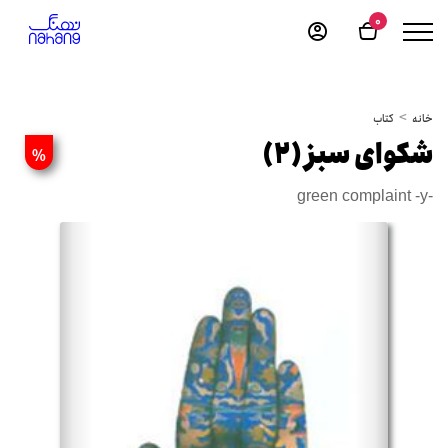
0
خانه
کتاب
شکوای سبز (۲)
%
green complaint -y-