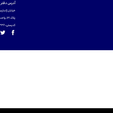
آدرس دفتر 
خیابان ژاندارمر
پلاک 121، واحد ۴.
کدپستی: 131465433۶