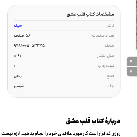
مشخصات کتاب قلب عشق
ناشر
سیته
تعداد صفحات
158 صفحه
شابک
9786005253375
سال انتشار
1390
0
نوبت چاپ
1
0
قطع
رقعی
جلد
شومیز
دربارۀ کتاب قلب عشق