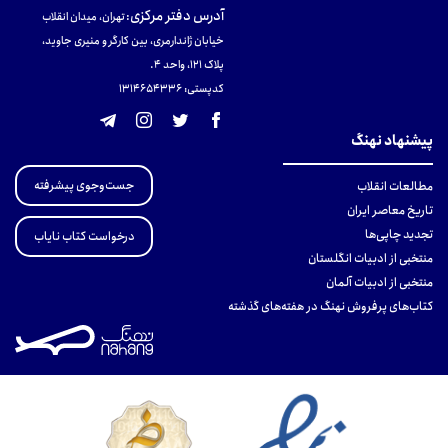
آدرس دفتر مرکزی
:
تهران، میدان انقلاب
خیابان ژاندارمری، بین کارگر و منیری جاوید،
پلاک 121، واحد ۴.
کدپستی: 131465433۶
پیشنهاد نهنگ
جست‌وجوی پیشرفته
مطالعات انقلاب
تاریخ معاصر ایران
تجدید چاپی‌ها
درخواست کتاب نایاب
منتخبی از ادبیات انگلستان
منتخبی از ادبیات آلمان
کتاب‌های پرفروش نهنگ در هفته‌های گذشته