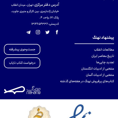
آدرس دفتر مرکزی
:
تهران، میدان انقلاب
خیابان ژاندارمری، بین کارگر و منیری جاوید،
پلاک 121، واحد ۴.
کدپستی: 131465433۶
پیشنهاد نهنگ
جست‌وجوی پیشرفته
مطالعات انقلاب
تاریخ معاصر ایران
تجدید چاپی‌ها
درخواست کتاب نایاب
منتخبی از ادبیات انگلستان
منتخبی از ادبیات آلمان
کتاب‌های پرفروش نهنگ در هفته‌های گذشته