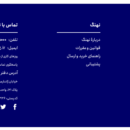
نهنگ
تماس با 
دربارهٔ نهنگ
تلفن:
۰-۰۲۱
قوانین و مقررات
ایمیل:
.ir
راهنمای خرید و ارسال
روزهای کاری از ساعت ۹ صب
پشتیبانی
پاسخگوی تماس
آدرس دفتر 
خیابان ژاندارمر
پلاک 121، واحد ۴.
کدپستی: 131465433۶