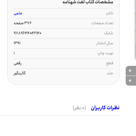
مشخصات کتاب لغت شهنامه
ناشر
علمی
تعداد صفحات
376 صفحه
شابک
9789644042140
سال انتشار
1391
نوبت چاپ
1
قطع
رقعی
0
جلد
گالینگور
0
نظرات کاربران
(0 نظر)