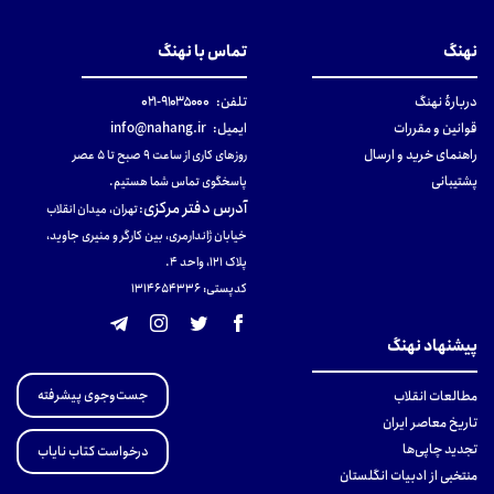
نهنگ
تماس با نهنگ
دربارهٔ نهنگ
تلفن:
۹۱۰۳۵۰۰۰-۰۲۱
قوانین و مقررات
ایمیل:
info@nahang.ir
راهنمای خرید و ارسال
روزهای کاری از ساعت ۹ صبح تا ۵ عصر
پشتیبانی
پاسخگوی تماس شما هستیم.
آدرس دفتر مرکزی
:
تهران، میدان انقلاب
خیابان ژاندارمری، بین کارگر و منیری جاوید،
پلاک 121، واحد ۴.
کدپستی: 131465433۶
پیشنهاد نهنگ
جست‌وجوی پیشرفته
مطالعات انقلاب
تاریخ معاصر ایران
تجدید چاپی‌ها
درخواست کتاب نایاب
منتخبی از ادبیات انگلستان