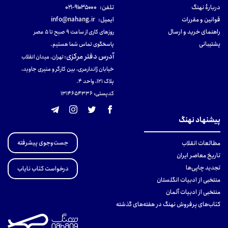
دربارهٔ نهنگ
تلفن:
۹۱۰۳۵۰۰۰-۰۲۱
قوانین و مقررات
ایمیل:
info@nahang.ir
راهنمای خرید و ارسال
روزهای کاری از ساعت ۹ صبح تا ۵ عصر
پشتیبانی
پاسخگوی تماس شما هستیم.
آدرس دفتر مرکزی
:
تهران، میدان انقلاب
خیابان ژاندارمری، بین کارگر و منیری جاوید،
پلاک 121، واحد ۴.
کدپستی: 131465433۶
پیشنهاد نهنگ
جست‌وجوی پیشرفته
مطالعات انقلاب
تاریخ معاصر ایران
تجدید چاپی‌ها
درخواست کتاب نایاب
منتخبی از ادبیات انگلستان
منتخبی از ادبیات آلمان
کتاب‌های پرفروش نهنگ در هفته‌های گذشته