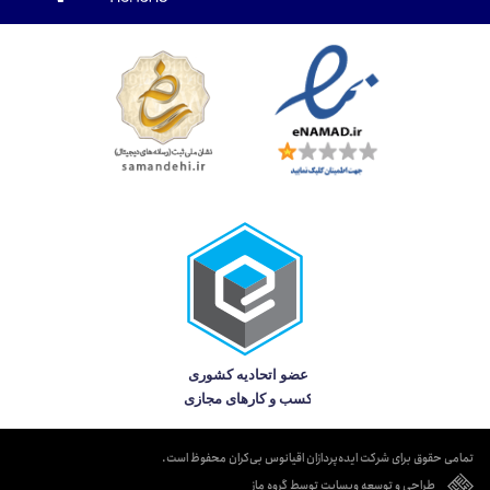
تمامی حقوق برای شرکت ایده‌پردازان اقیانوس بی‌کران محفوظ است.
طراحی و توسعه وبسایت توسط گروه ماز