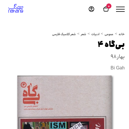
0
خانه
عمومی
ادبیات
شعر
شعر کلاسیک فارسی
بی‌گاه 4
بهار ۹۸
Bi Gah