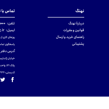
نهنگ
تماس با 
دربارهٔ نهنگ
تلفن:
۰-۰۲۱
قوانین و مقررات
ایمیل:
.ir
راهنمای خرید و ارسال
روزهای کاری از ساعت ۹ صب
پشتیبانی
پاسخگوی تماس
آدرس دفتر 
خیابان ژاندارمر
پلاک 121، واحد ۴.
کدپستی: 131465433۶