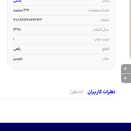
ناشر
علمی
تعداد صفحات
134 صفحه
شابک
9789644044243
سال انتشار
1398
نوبت چاپ
1
قطع
رقعی
جلد
شومیز
0
0
نظرات کاربران
(0 نظر)