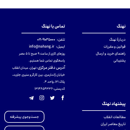
نهنگ
تماس با نهنگ
دربارهٔ نهنگ
تلفن:
۹۱۰۳۵۰۰۰-۰۲۱
قوانین و مقررات
ایمیل:
info@nahang.ir
راهنمای خرید و ارسال
روزهای کاری از ساعت ۹ صبح تا ۵ عصر
پشتیبانی
پاسخگوی تماس شما هستیم.
آدرس دفتر مرکزی
:
تهران، میدان انقلاب
خیابان ژاندارمری، بین کارگر و منیری جاوید،
پلاک 121، واحد ۴.
کدپستی: 131465433۶
پیشنهاد نهنگ
جست‌وجوی پیشرفته
مطالعات انقلاب
تاریخ معاصر ایران