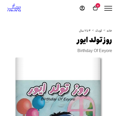
0
خانه
کودک
4 تا 7 سال
روز تولد ایور
Birthday Of Eeyore