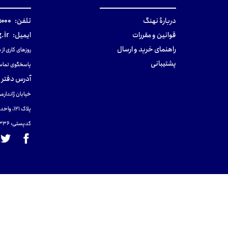
دربارهٔ نهنگ
تلفن:
۰-۰۲۱
قوانین و مقررات
ایمیل:
.ir
راهنمای خرید و ارسال
روزهای کاری از ساعت ۹ صب
پشتیبانی
پاسخگوی تماس
آدرس دفتر 
خیابان ژاندارمر
پلاک 121، واحد ۴.
کدپستی: 131465433۶