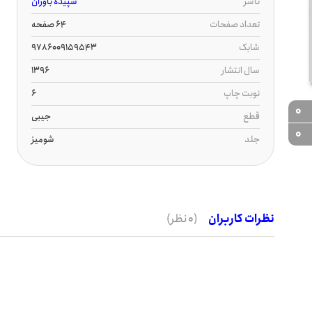
ناشر
سپیده باوران
تعداد صفحات
64 صفحه
شابک
9786009159543
سال انتشار
1396
نوبت چاپ
6
0
قطع
جیبی
0
جلد
شومیز
نظرات کاربران
(0 نظر)