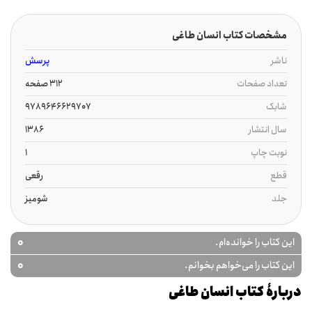
مشخصات کتاب انسان طاغی
ناشر
پرسش
تعداد صفحات
312 صفحه
شابک
9789646629707
سال انتشار
1386
نوبت چاپ
1
قطع
رقعی
جلد
شومیز
0
این کتاب را خوانده‌ام.
0
این کتاب را می‌خواهم بخوانم.
دربارۀ کتاب انسان طاغی