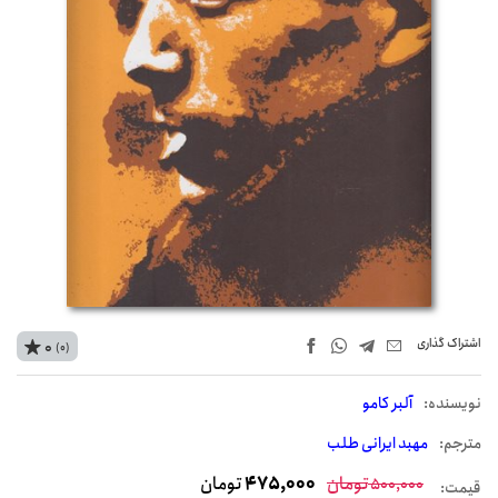
اشتراک‌ گذاری
0
(0)
نويسنده:
آلبر کامو
مترجم:
مهبد ایرانی طلب
تومان
475,000
تومان
500,000
قیمت: