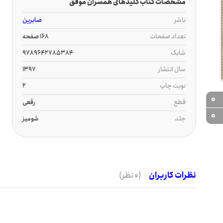
مشخصات کتاب کلیدهای همسران موفق
ناشر
صابرین
تعداد صفحات
168 صفحه
شابک
9789642785384
سال انتشار
1397
نوبت چاپ
2
0
قطع
رقعی
0
جلد
شومیز
نظرات کاربران
(0 نظر)