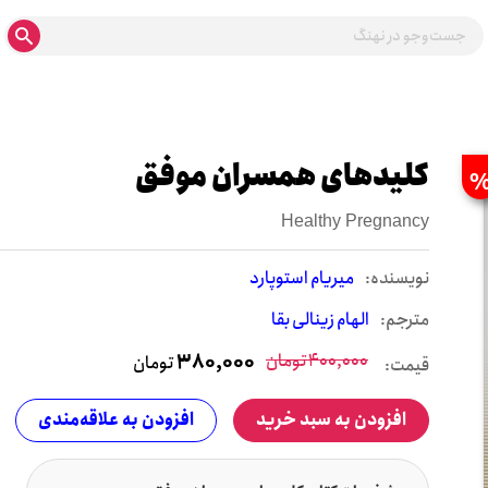
کلیدهای همسران موفق
Healthy Pregnancy
نويسنده:
میریام استوپارد
مترجم:
الهام زینالی بقا
400,000
تومان
380,000
تومان
قیمت:
افزودن به سبد خرید
افزودن به علاقه‌مندی