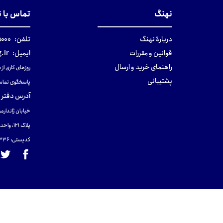
نهنگ
تماس با 
دربارهٔ نهنگ
تلفن:
۰-۰۲۱
قوانین و مقررات
ایمیل:
.ir
راهنمای خرید و ارسال
روزهای کاری از ساعت ۹ صب
پشتیبانی
پاسخگوی تماس
آدرس دفتر 
خیابان ژاندارمر
پلاک 121، واحد ۴.
کدپستی: 131465433۶