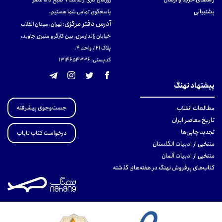
پشتیبانی
پاسخگوی تماس شما هستیم.
آدرس دفتر مرکزی
:
تهران، میدان انقلاب
خیابان ژاندارمری، بین کارگر و منیری جاوید،
پلاک 121، واحد ۴.
کدپستی: 131465433۶
پیشنهاد نهنگ
جست‌وجوی پیشرفته
مطالعات انقلاب
تاریخ معاصر ایران
تجدید چاپی‌ها
درخواست کتاب نایاب
منتخبی از ادبیات انگلستان
منتخبی از ادبیات آلمان
کتاب‌های پرفروش نهنگ در هفته‌های گذشته