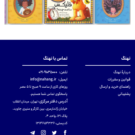
نهنگ
تماس با نهنگ
دربارهٔ نهنگ
تلفن:
۹۱۰۳۵۰۰۰-۰۲۱
قوانین و مقررات
ایمیل:
info@nahang.ir
راهنمای خرید و ارسال
روزهای کاری از ساعت ۹ صبح تا ۵ عصر
پشتیبانی
پاسخگوی تماس شما هستیم.
آدرس دفتر مرکزی
:
تهران، میدان انقلاب
خیابان ژاندارمری، بین کارگر و منیری جاوید،
پلاک 121، واحد ۴.
کدپستی: 131465433۶