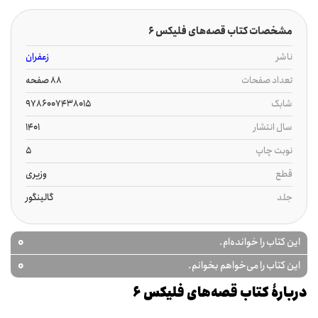
مشخصات کتاب قصه‌های فلیکس 6
ناشر
زعفران
تعداد صفحات
88 صفحه
شابک
9786007438015
سال انتشار
1401
نوبت چاپ
5
قطع
وزیری
جلد
گالینگور
0
این کتاب را خوانده‌ام.
0
این کتاب را می‌خواهم بخوانم.
دربارۀ کتاب قصه‌های فلیکس 6