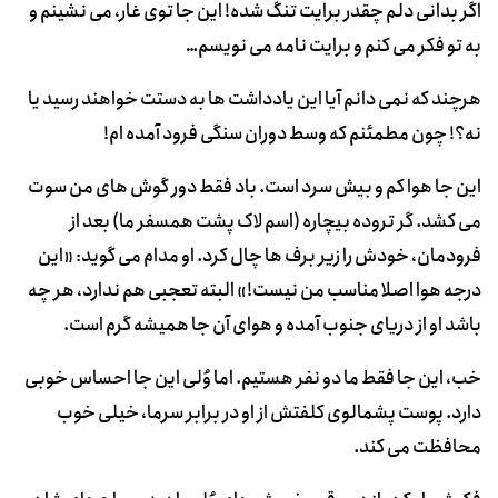
اگر بدانی دلم چقدر برایت تنگ شده! این جا توی غار، می نشینم و
به تو فکر می کنم و برایت نامه می نویسم…
هرچند که نمی دانم آیا این یادداشت ها به دستت خواهند رسید یا
نه؟! چون مطمئنم که وسط دوران سنگی فرود آمده ام!
این جا هوا کم و بیش سرد است. باد فقط دور گوش های من سوت
می کشد. گر تروده بیچاره (اسم لاک پشت همسفر ما) بعد از
فرودمان، خودش را زیر برف ها چال کرد. او مدام می گوید: «این
درجه هوا اصلا مناسب من نیست!» البته تعجبی هم ندارد، هر چه
باشد او از دریای جنوب آمده و هوای آن جا همیشه گرم است.
خب، این جا فقط ما دو نفر هستیم. اما وُلی این جا احساس خوبی
دارد. پوست پشمالوی کلفتش از او در برابر سرما، خیلی خوب
محافظت می کند.