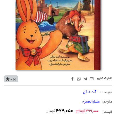
اشتراک‌ گذاری
0
(0)
نويسنده:
آنت لنگن
مترجم:
منیژه نصیری
تومان
474,050
تومان
499,000
قیمت: